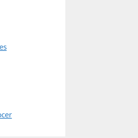
es
ocer